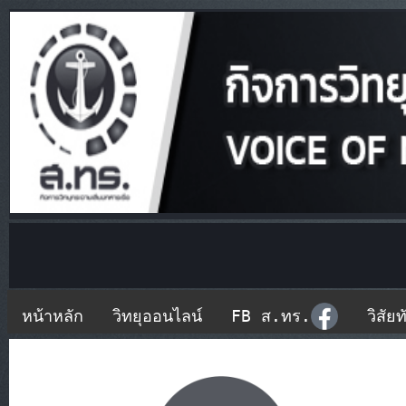
หน้าหลัก
วิทยุออนไลน์
FB ส.ทร.
วิสัยท