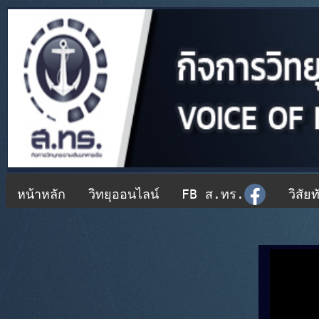
หน้าหลัก
วิทยุออนไลน์
FB ส.ทร.
วิสัยท